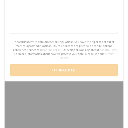
In accordance with data protection regulations, you have the right to opt out of
marketing communications. UK residents can register with the Telephone
Preference Service at
tpsonline.org.uk
. US residents can register at
donotcall.gov
.
For more information about how we process your data, please see our
privacy
policy
.