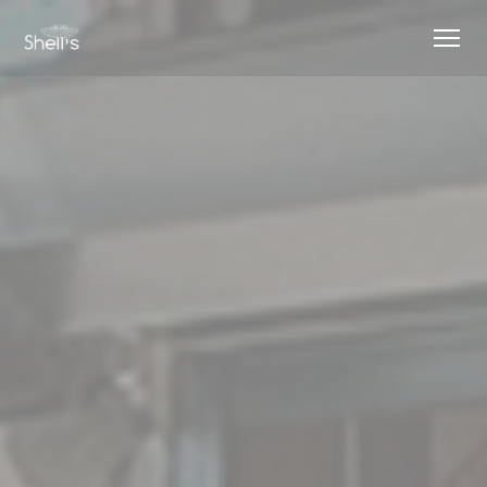
Πίνακας διαχείρισης "Μπισκότων" (Cookies)