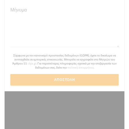
Σύμφωνα με τον κανονισμό προστασίας δεδομένων (GDPR), έχετε το δικαίωμα να
αντιταχθείτε σε εμπορικές επικοινωνίες. Μπορείτε να εγγραφείτε στο Μητρώο του
Άρθρου 11:
dpa.gr
. Για περισσότερες πληροφορίες σχετικά με την επεξεργασία των
δεδομένων σας, δείτε την
πολιτική απορρήτου
.