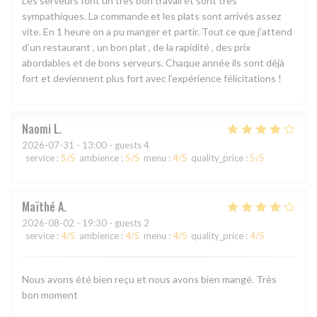
Les serveurs font un très bon travail et sont très
sympathiques. La commande et les plats sont arrivés assez
vite. En 1 heure on a pu manger et partir. Tout ce que j’attend
d’un restaurant , un bon plat , de la rapidité , des prix
abordables et de bons serveurs. Chaque année ils sont déjà
fort et deviennent plus fort avec l’expérience félicitations !
Naomi
L
2026-07-31
- 13:00 - guests 4
service
:
5
/5
ambience
:
5
/5
menu
:
4
/5
quality_price
:
5
/5
Maïthé
A
2026-08-02
- 19:30 - guests 2
service
:
4
/5
ambience
:
4
/5
menu
:
4
/5
quality_price
:
4
/5
Nous avons été bien reçu et nous avons bien mangé. Très
bon moment