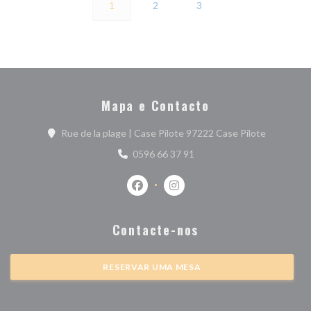
1
2
3
Mapa e Contacto
((abre num
Rue de la plage | Case Pilote 97222 Case Pilote
0596 66 37 91
Facebook ((abre numa nova janela))
Instagram ((abre numa nova j
Contacte-nos
RESERVAR UMA MESA