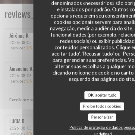
denominados «necessários» são obri
e instalados por padrão. Outros c
reviews_from_our_clients_following_
opcionais requerem seu consentiment
cookies opcionais servem para anali
navegação, medir a audiência do site,
funcionalidades (por exemplo, relaci
Jérémie
K
redes sociais) ou exibir publicida
2026-08-05
- 22:00 - guests 2
conteúdos personalizados. Clique 
service
:
3
/5
ambience
:
2
/5
menu
:
3
/5
quality_price
:
2
/5
aceitar tudo', 'Recusar tudo' ou 'Pers
para gerenciar suas preferências. V
alterar suas escolhas a qualquer 
Amandine
A
clicando no ícone de cookie no canto 
2026-08-06
- 20:00 - guests 2
esquerdo das páginas do site
service
:
5
/5
ambience
:
5
/5
menu
:
5
/5
quality_price
:
5
/5
OK, aceitar tudo
Excellente soirée, repas généreux
Proíbe todos cookies
Personalizar
LUCIA
D
Política de proteção de dados pesso
2026-08-05
- 13:30 - guests 4
service
:
4
/5
ambience
:
5
/5
menu
:
5
/5
quality_price
:
4
/5
undefined