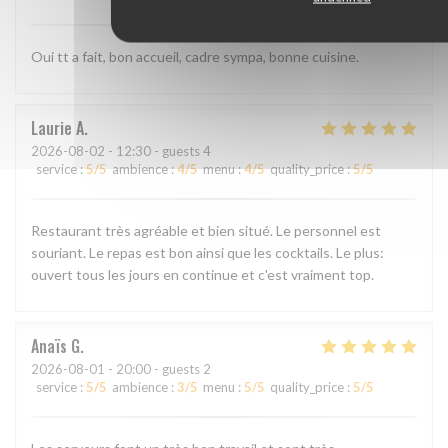
Oui tt a fait, bon accueil, cadre sympa, bonne cuisine.
Laurie
A
2026-08-02
- 12:30 - guests 4
service
:
5
/5
ambience
:
4
/5
menu
:
4
/5
quality_price
:
5
/5
Restaurant très agréable et bien situé. Le personnel est
souriant. Le repas est bon ainsi que les cocktails. Le plus:
ouvert tous les jours en continue et c'est vraiment top.
Anaïs
G
2026-08-01
- 20:00 - guests 2
service
:
5
/5
ambience
:
3
/5
menu
:
5
/5
quality_price
:
5
/5