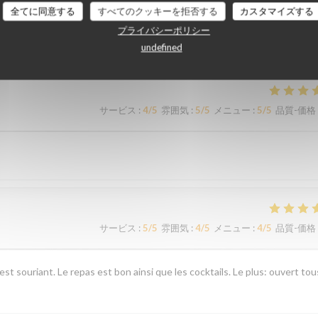
全てに同意する
すべてのクッキーを拒否する
カスタマイズする
顧客の評価
プライバシーポリシー
undefined
サービス
:
4
/5
雰囲気
:
5
/5
メニュー
:
5
/5
品質-価格
サービス
:
5
/5
雰囲気
:
4
/5
メニュー
:
4
/5
品質-価格
st souriant. Le repas est bon ainsi que les cocktails. Le plus: ouvert tou