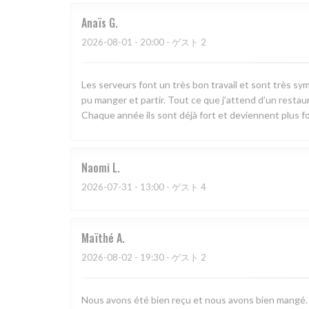
Anaïs
G
2026-08-01
- 20:00 - ゲスト 2
Les serveurs font un très bon travail et sont très sy
pu manger et partir. Tout ce que j’attend d’un restaura
Chaque année ils sont déjà fort et deviennent plus for
Naomi
L
2026-07-31
- 13:00 - ゲスト 4
Maïthé
A
2026-08-02
- 19:30 - ゲスト 2
Nous avons été bien reçu et nous avons bien mangé