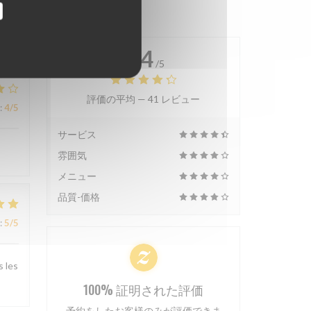
4.4
/5
評価の平均 —
41 レビュー
:
4
/5
サービス
雰囲気
メニュー
品質-価格
:
5
/5
s les
100% 証明された評価
予約をしたお客様のみが評価できま