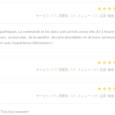
サービス
:
5
/5
雰囲気
:
3
/5
メニュー
:
5
/5
品質-価格
mpathiques. La commande et les plats sont arrivés assez vite. En 1 heure 
nt , un bon plat , de la rapidité , des prix abordables et de bons serveurs
t avec l’expérience félicitations !
サービス
:
5
/5
雰囲気
:
5
/5
メニュー
:
4
/5
品質-価格
サービス
:
4
/5
雰囲気
:
4
/5
メニュー
:
4
/5
品質-価格
. Très bon moment