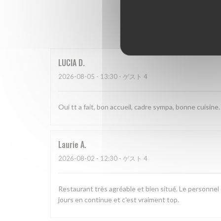
LUCIA
D
2026-08-05
- 13:30 - ゲスト 4
Oui tt a fait, bon accueil, cadre sympa, bonne cuisine.
Laurie
A
2026-08-02
- 12:30 - ゲスト 4
Restaurant très agréable et bien situé. Le personnel e
jours en continue et c'est vraiment top.