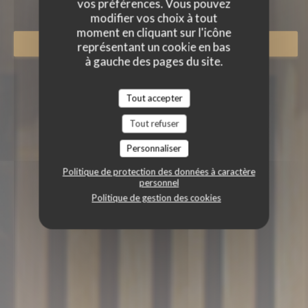
vos préférences. Vous pouvez
modifier vos choix à tout
moment en cliquant sur l'icône
RÉSERVER
représentant un cookie en bas
à gauche des pages du site.
Tout accepter
Tout refuser
Personnaliser
Politique de protection des données à caractère
personnel
Politique de gestion des cookies