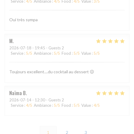
Service
:
4
/5
Ambiance
:
4
/5
Food
:
4
/5
Value
:
3
/5
Oui très sympa
M
2026-07-18
- 19:45 - Guests 2
Service
:
5
/5
Ambiance
:
5
/5
Food
:
5
/5
Value
:
5
/5
Toujours excellent....du cocktail au dessert 😌
Naïma
B
2026-07-14
- 12:30 - Guests 2
Service
:
4
/5
Ambiance
:
5
/5
Food
:
5
/5
Value
:
4
/5
1
2
3